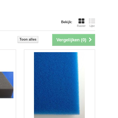
Bekijk:
Raster
Lijst
Toon alles
Vergelijken (
0
)