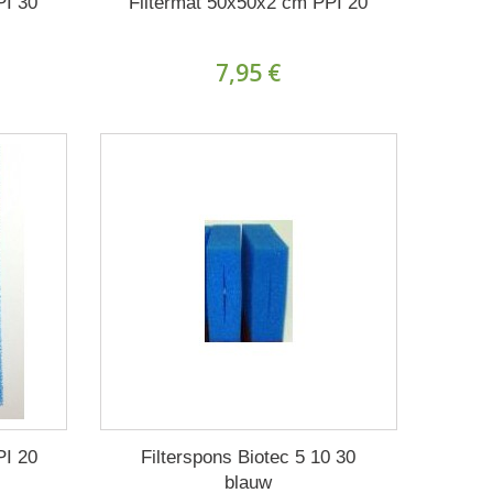
PI 30
Filtermat 50x50x2 cm PPI 20
7,95 €
PI 20
Filterspons Biotec 5 10 30
blauw