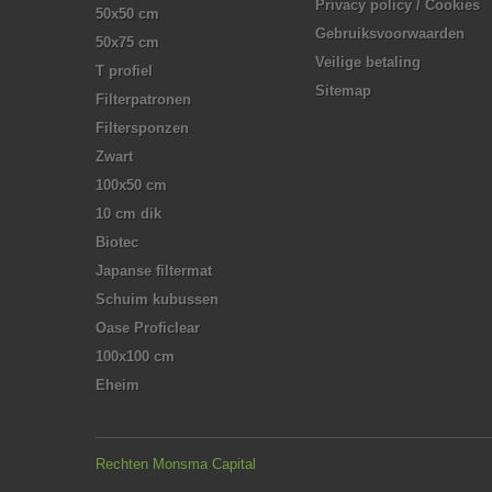
Privacy policy / Cookies
50x50 cm
Gebruiksvoorwaarden
50x75 cm
Veilige betaling
T profiel
Sitemap
Filterpatronen
Filtersponzen
Zwart
100x50 cm
10 cm dik
Biotec
Japanse filtermat
Schuim kubussen
Oase Proficlear
100x100 cm
Eheim
Rechten Monsma Capital