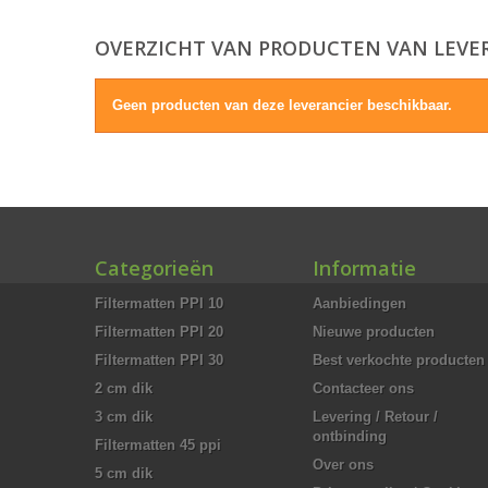
OVERZICHT VAN PRODUCTEN VAN LEVER
Geen producten van deze leverancier beschikbaar.
Categorieën
Informatie
Filtermatten PPI 10
Aanbiedingen
Filtermatten PPI 20
Nieuwe producten
Filtermatten PPI 30
Best verkochte producten
2 cm dik
Contacteer ons
3 cm dik
Levering / Retour /
ontbinding
Filtermatten 45 ppi
Over ons
5 cm dik