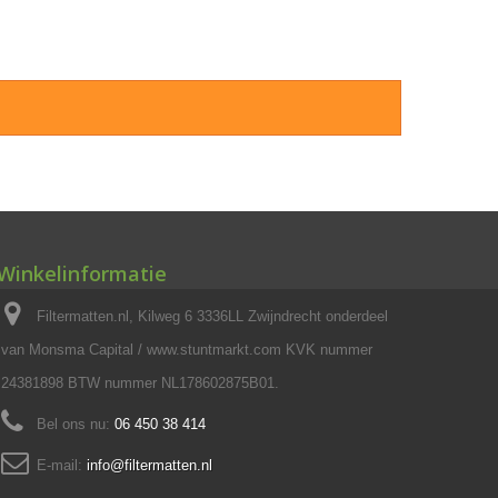
Winkelinformatie
Filtermatten.nl, Kilweg 6 3336LL Zwijndrecht onderdeel
van Monsma Capital / www.stuntmarkt.com KVK nummer
24381898 BTW nummer NL178602875B01.
Bel ons nu:
06 450 38 414
E-mail:
info@filtermatten.nl