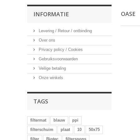
OASE
INFORMATIE
Levering / Retour / ontbinding
Over ons
Privacy policy / Cookies
Gebruiksvoorwaarden
Veilige betaling
Onze winkels
TAGS
filtermat
blauw
ppi
filterschuim
plaat
10
50x75
filter
Biotec
filterspons