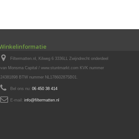
Winkelinformatie
Filtermatten.nl, Kilweg 6 3336LL Zwijndrecht onderdeel
van Monsma Capital / www.stuntmarkt.com KVK nummer
24381898 BTW nummer NL178602875B01.
Bel ons nu:
06 450 38 414
E-mail:
info@filtermatten.nl