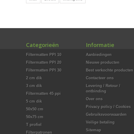
Categorieën
Informatie
Filtermatten PPI 10
Aanbiedingen
Filtermatten PPI 20
Nieuwe producten
Filtermatten PPI 30
Best verkochte producten
2 cm dik
Contacteer ons
3 cm dik
Levering / Retour /
ontbinding
Filtermatten 45 ppi
Over ons
5 cm dik
Privacy policy / Cookies
50x50 cm
Gebruiksvoorwaarden
50x75 cm
Veilige betaling
T profiel
Sitemap
Filterpatronen