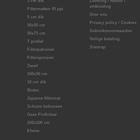
3 cm dik
Levering / Retour /
ontbinding
Filtermatten 45 ppi
Over ons
5 cm dik
Privacy policy / Cookies
50x50 cm
Gebruiksvoorwaarden
50x75 cm
Veilige betaling
T profiel
Sitemap
Filterpatronen
Filtersponzen
Zwart
100x50 cm
10 cm dik
Biotec
Japanse filtermat
Schuim kubussen
Oase Proficlear
100x100 cm
Eheim