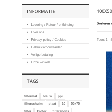
100X5
INFORMATIE
Sorteren 
Levering / Retour / ontbinding
Over ons
Privacy policy / Cookies
Toont 1 - 
Gebruiksvoorwaarden
Veilige betaling
Onze winkels
TAGS
filtermat
blauw
ppi
filterschuim
plaat
10
50x75
filter
Biotec
filterspons