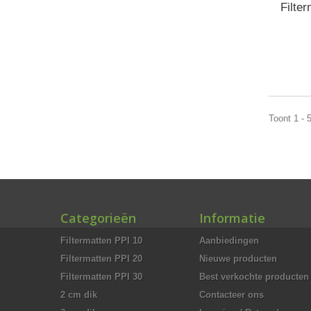
Filte
Toont 1 - 
Categorieën
Informatie
Filtermatten PPI 10
Aanbiedingen
Filtermatten PPI 20
Nieuwe producten
Filtermatten PPI 30
Best verkochte producten
2 cm dik
Contacteer ons