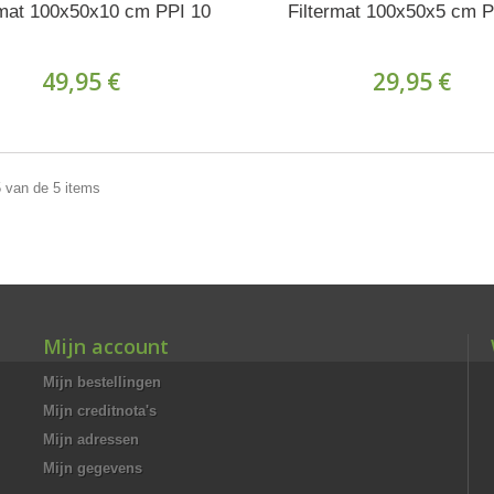
rmat 100x50x10 cm PPI 10
Filtermat 100x50x5 cm P
49,95 €
29,95 €
5 van de 5 items
Mijn account
Mijn bestellingen
Mijn creditnota's
Mijn adressen
Mijn gegevens