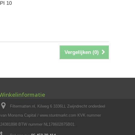
PI 10
Vergelijken (
0
)
Winkelinformatie
Filtermatten.nl, Kilweg 6 3336LL Zwijndrecht onderdeel
van Monsma Capital / www.stuntmarkt.com KVK nummer
24381898 BTW nummer NL178602875B01.