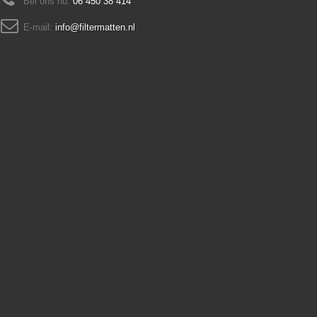
Bel ons nu:
06 450 38 414
E-mail:
info@filtermatten.nl