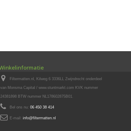
Winkelinformatie
Filtermatten.nl, Kilweg 6 3336LL Zwijndrecht onderdeel
van Monsma Capital / www.stuntmarkt.com KVK nummer
24381898 BTW nummer NL178602875B01.
Bel ons nu:
06 450 38 414
E-mail:
info@filtermatten.nl