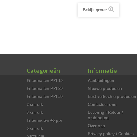
Bekijk groter
Categorieën
Informatie
Filtermatten PPI 10
Aanbiedingen
Filtermatten PPI 20
Nieuwe producten
Filtermatten PPI 30
Best verkochte producten
2 cm dik
Contacteer ons
3 cm dik
Levering / Retour /
ontbinding
Filtermatten 45 ppi
Over ons
5 cm dik
Privacy policy / Cookies
50x50 cm